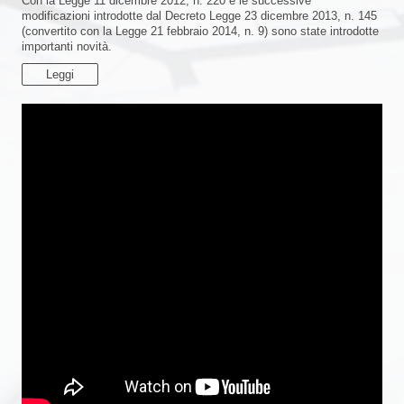
Con la Legge 11 dicembre 2012, n. 220 e le successive
modificazioni introdotte dal Decreto Legge 23 dicembre 2013, n. 145
(convertito con la Legge 21 febbraio 2014, n. 9) sono state introdotte
importanti novità.
Leggi